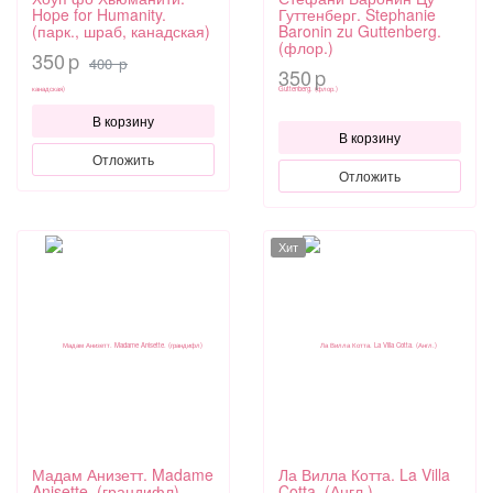
Hope for Humanity.
Гуттенберг. Stephanie
(парк., шраб, канадская)
Baronin zu Guttenberg.
(флор.)
350
p
400
p
350
p
В корзину
В корзину
Отложить
Отложить
Хит
Мадам Анизетт. Madame
Ла Вилла Котта. La Villa
Anisette. (грандифл)
Cotta. (Англ.)