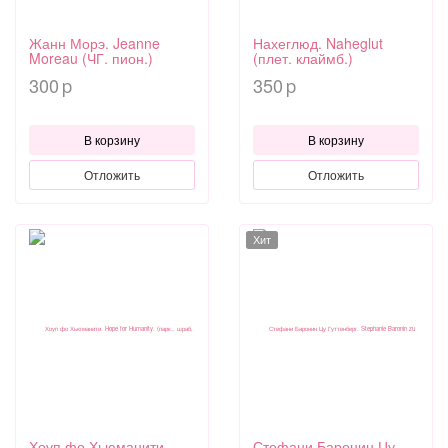
Жанн Морэ. Jeanne
Нахеглюд. Naheglut
Moreau (ЧГ. пион.)
(плет. клаймб.)
300
350
p
p
В корзину
В корзину
Отложить
Отложить
Хит
Хоуп фо Хьюманити.
Стефани Баронин Цу