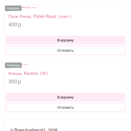
Новинка
Пале Рояль. Palais Royal. (плет.)
400
p
В корзину
Отложить
Новинка
Ксюша. Ksusha. (ЧГ)
300
p
В корзину
Отложить
©
Rose-bushes161
, 2026