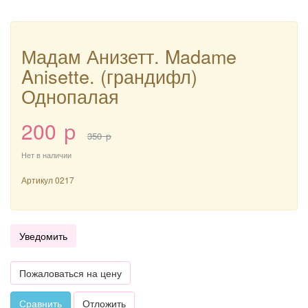
Мадам Анизетт. Madame
Anisette. (грандифл)
Однопалая
200
p
350
p
Нет в наличии
Артикул
0217
Уведомить
Пожаловаться на цену
Сравнить
Отложить