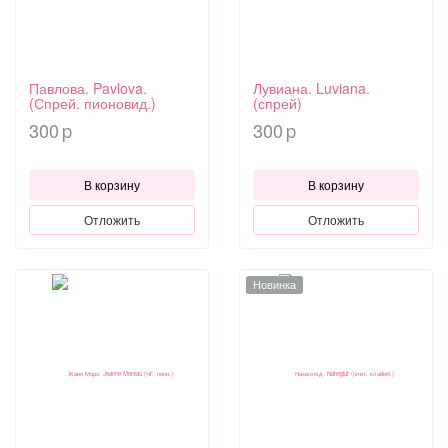
Павлова. Pavlova.
Лувиана. Luviana.
(Спрей. пионовид.)
(спрей)
300
300
p
p
В корзину
В корзину
Отложить
Отложить
Новинка