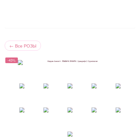
←
Все РОЗЫ
-43%