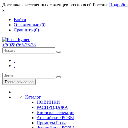
Доставка качественных саженцев роз по всей России.
Подробн
x
Войти
Отложенные (
0
)
Сравнить (
0
)
+7(928)765-76-78
Toggle navigation
Каталог
НОВИНКИ
РАСПРОДАЖА
Японская селекция
Английские РОЗЫ
Премиум Розы
Флорибунда РОЗЫ