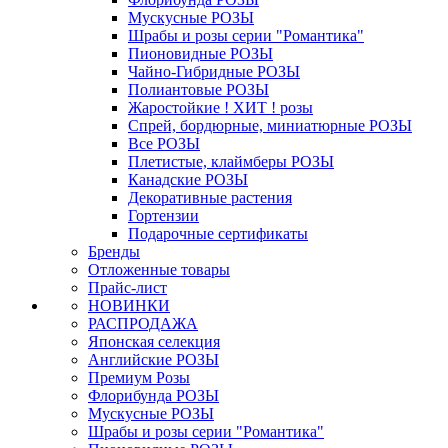
Мускусные РОЗЫ
Шрабы и розы серии "Романтика"
Пионовидные РОЗЫ
Чайно-Гибридные РОЗЫ
Полиантовые РОЗЫ
Жаростойкие ! ХИТ ! розы
Спрей, бордюрные, миниатюрные РОЗЫ
Все РОЗЫ
Плетистые, клаймберы РОЗЫ
Канадские РОЗЫ
Декоративные растения
Гортензии
Подарочные сертификаты
Бренды
Отложенные товары
Прайс-лист
НОВИНКИ
РАСПРОДАЖА
Японская селекция
Английские РОЗЫ
Премиум Розы
Флорибунда РОЗЫ
Мускусные РОЗЫ
Шрабы и розы серии "Романтика"