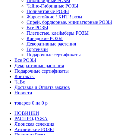
Пионовидные РОЗЫ
Чайно-Гибридные РОЗЫ
Полиантовые РОЗЫ
Жаростойкие ! ХИТ ! розы
Спрей, бордюрные, миниатюрные РОЗЫ
Все РОЗЫ
Плетистые, клаймберы РОЗЫ
Канадские РОЗЫ
Декоративные растения
Гортензии
Подарочные сертификаты
Все РОЗЫ
Декоративные растения
Подарочные сертификаты
Контакты
ЧаВо
Доставка и Оплата заказов
Новости
товаров
0
на
0
p
НОВИНКИ
РАСПРОДАЖА
Японская селекция
Английские РОЗЫ
Премиум Розы