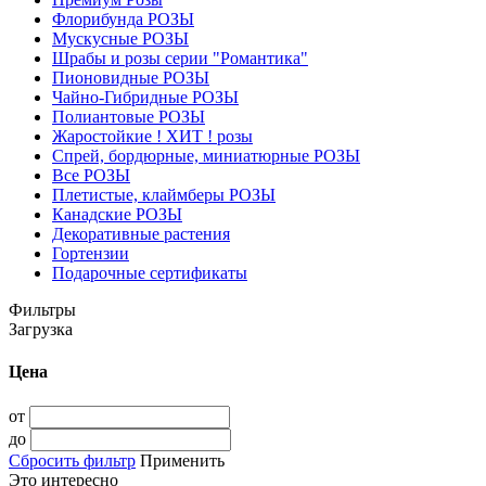
Флорибунда РОЗЫ
Мускусные РОЗЫ
Шрабы и розы серии "Романтика"
Пионовидные РОЗЫ
Чайно-Гибридные РОЗЫ
Полиантовые РОЗЫ
Жаростойкие ! ХИТ ! розы
Спрей, бордюрные, миниатюрные РОЗЫ
Все РОЗЫ
Плетистые, клаймберы РОЗЫ
Канадские РОЗЫ
Декоративные растения
Гортензии
Подарочные сертификаты
Фильтры
Загрузка
Цена
от
до
Сбросить фильтр
Применить
Это интересно