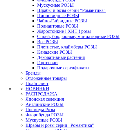
Мускусные РОЗЫ
Шрабы и розы серии "Романтика"
Пионовидные РОЗЫ
Чайно-Гибридные РОЗЫ
Полиантовые РОЗЫ
Жаростойкие ! ХИТ ! розы
Спрей, бордюрные, миниатюрные РОЗЫ
Все РОЗЫ
Плетистые, клаймберы РОЗЫ
Канадские РОЗЫ
Декоративные растения
Гортензии
Подарочные сертификаты
Бренды
Отложенные товары
Прайс-лист
НОВИНКИ
РАСПРОДАЖА
Японская селекция
Английские РОЗЫ
Премиум Розы
Флорибунда РОЗЫ
Мускусные РОЗЫ
Шрабы и розы серии "Романтика"