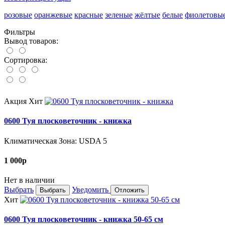
розовые
оранжевые
красные
зеленые
жёлтые
белые
фиолетовы
Фильтры
Вывод товаров:
Сортировка:
Акция
Хит
0600 Туя плосковеточник - книжка
Климатическая Зона: USDA 5
1 000
p
Нет в наличии
Выбрать
Уведомить
Выбрать
Отложить
Хит
0600 Туя плосковеточник - книжка 50-65 см