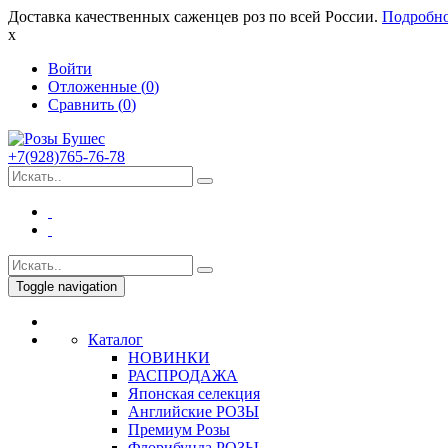
Доставка качественных саженцев роз по всей России.
Подробн
x
Войти
Отложенные (
0
)
Сравнить (
0
)
+7(928)765-76-78
Toggle navigation
Каталог
НОВИНКИ
РАСПРОДАЖА
Японская селекция
Английские РОЗЫ
Премиум Розы
Флорибунда РОЗЫ