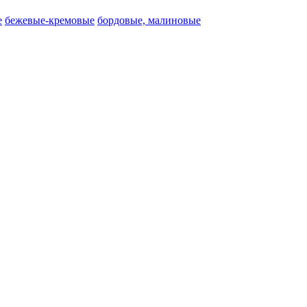
е
бежевые-кремовые
бордовые, малиновые