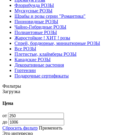
Флорибунда РОЗЫ
Мускусные РОЗЫ
Шрабы и розы серии "Романтика"
Пионовидные РОЗЫ
Чайно-Гибридные РОЗЫ
Полиантовые РОЗЫ
Жаростойкие ! ХИТ ! розы
Спрей, бордюрные, миниатюрные РОЗЫ
Все РОЗЫ
Плетистые, клаймберы РОЗЫ
Канадские РОЗЫ
Декоративные растения
Гортензии
Подарочные сертификаты
Фильтры
Загрузка
Цена
от
до
Сбросить фильтр
Применить
Это интересно