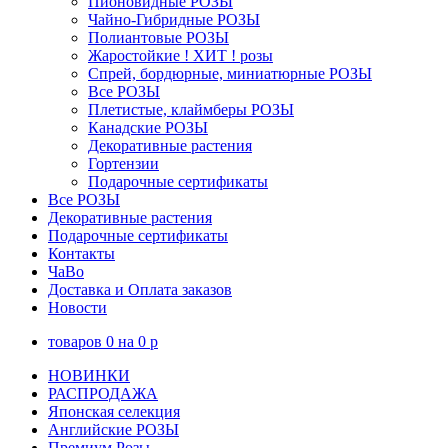
Пионовидные РОЗЫ
Чайно-Гибридные РОЗЫ
Полиантовые РОЗЫ
Жаростойкие ! ХИТ ! розы
Спрей, бордюрные, миниатюрные РОЗЫ
Все РОЗЫ
Плетистые, клаймберы РОЗЫ
Канадские РОЗЫ
Декоративные растения
Гортензии
Подарочные сертификаты
Все РОЗЫ
Декоративные растения
Подарочные сертификаты
Контакты
ЧаВо
Доставка и Оплата заказов
Новости
товаров
0
на
0
p
НОВИНКИ
РАСПРОДАЖА
Японская селекция
Английские РОЗЫ
Премиум Розы