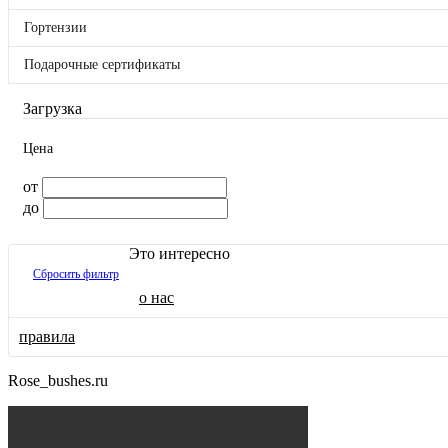
Премиум Розы
Гортензии
Подарочные сертификаты
Флорибунда РОЗЫ
Загрузка
Мускусные РОЗЫ
Цена
Шрабы и розы серии "Романтика"
от
Пионовидные РОЗЫ
до
Чайно-Гибридные РОЗЫ
Это интересно
Сбросить фильтр
Полиантовые РОЗЫ
о нас
Жаростойкие ! ХИТ ! розы
правила
Спрей, бордюрные, миниатюрные РОЗЫ
Rose_bushes.ru
Все РОЗЫ