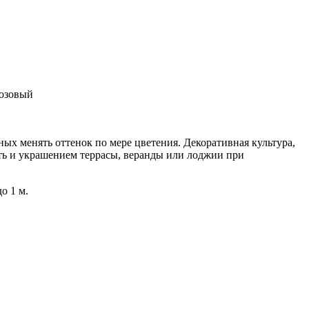
розовый
ых менять оттенок по мере цветения. Декоративная культура,
тать и украшением террасы, веранды или лоджии при
до 1 м.