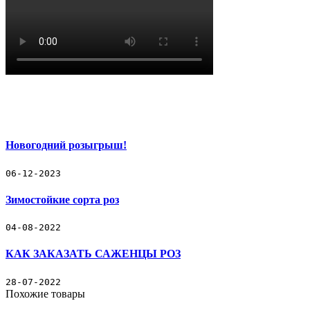
Плетистые, клаймберы РОЗЫ
Канадские РОЗЫ
Декоративные растения
Гортензии
Подарочные сертификаты
Все РОЗЫ
Новогодний розыгрыш!
Декоративные растения
Подарочные сертификаты
06-12-2023
Контакты
ЧаВо
Зимостойкие сорта роз
Доставка и Оплата заказов
Новости
04-08-2022
КАК ЗАКАЗАТЬ САЖЕНЦЫ РОЗ
28-07-2022
Похожие товары