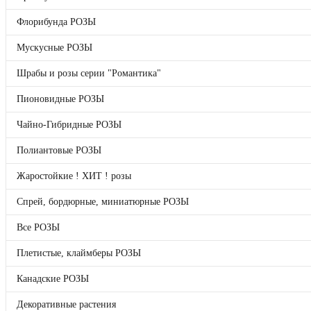
Шрабы и розы серии "Романтика"
Флорибунда РОЗЫ
Пионовидные РОЗЫ
Чайно-Гибридные РОЗЫ
Мускусные РОЗЫ
Полиантовые РОЗЫ
Жаростойкие ! ХИТ ! розы
Шрабы и розы серии "Романтика"
Спрей, бордюрные, миниатюрные РОЗЫ
Все РОЗЫ
Плетистые, клаймберы РОЗЫ
Пионовидные РОЗЫ
Канадские РОЗЫ
Декоративные растения
Чайно-Гибридные РОЗЫ
Гортензии
Подарочные сертификаты
Полиантовые РОЗЫ
Бренды
Отложенные товары
Жаростойкие ! ХИТ ! розы
Прайс-лист
Спрей, бордюрные, миниатюрные РОЗЫ
НОВИНКИ
Все РОЗЫ
РАСПРОДАЖА
Плетистые, клаймберы РОЗЫ
Японская селекция
Канадские РОЗЫ
Английские РОЗЫ
Декоративные растения