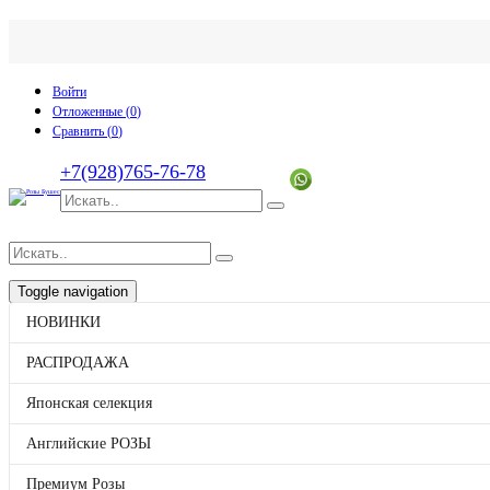
Войти
Отложенные (
0
)
Сравнить (
0
)
+7(928)765-76-78
Toggle navigation
НОВИНКИ
p
товаров
0
на
0
Каталог
РАСПРОДАЖА
НОВИНКИ
РАСПРОДАЖА
Японская селекция
Японская селекция
Английские РОЗЫ
Английские РОЗЫ
Премиум Розы
Флорибунда РОЗЫ
Премиум Розы
Мускусные РОЗЫ