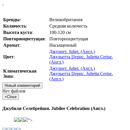
,
Бренды
:
Великобритания
Колючесть
:
Средняя колючесть
Высота куста
:
100-120 см
Повторноцветущая
:
Повторноцветущая
Аромат
:
Насыщенный
Джулиет. Juliet. (Англ.)
Цвет
:
Джульетта Церис. Julietta Cerise.
(Англ.)
Джулиет. Juliet. (Англ.)
Климатическая
Джульетта Церис. Julietta Cerise.
Зона
:
(Англ.)
Новый комментарий
Нет файлов
×
Close
Джубили Селебрейшн. Jubilee Celebration (Англ.)
">