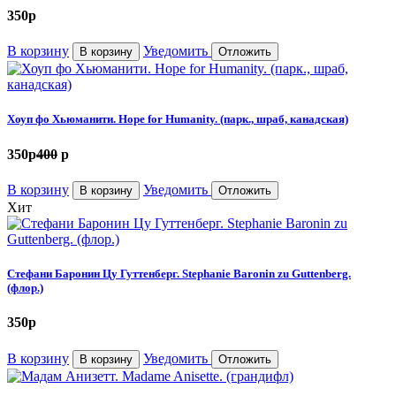
350
p
В корзину
Уведомить
В корзину
Отложить
Хоуп фо Хьюманити. Hope for Humanity. (парк., шраб, канадская)
350
p
400
p
В корзину
Уведомить
В корзину
Отложить
Хит
Стефани Баронин Цу Гуттенберг. Stephanie Baronin zu Guttenberg.
(флор.)
350
p
В корзину
Уведомить
В корзину
Отложить