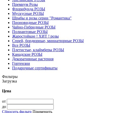
Премиум Розы
Флорибунда РОЗЫ
Мускусные РОЗЫ
Шрабы и розы серии "Романтика"
Пионовидные РОЗЫ
Чайно-Гибридные РОЗЫ
Полиантовые РОЗЫ
Жаростойкие ! ХИТ ! розы
Спрей, бордюрные, миниатюрные РОЗЫ
Все РОЗЫ
Плетистые, клаймберы РОЗЫ
Канадские РОЗЫ
Декоративные растения
Гортензии
Подарочные сертификаты
Фильтры
Загрузка
Цена
от
до
Сбросить фильтр
Применить