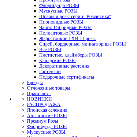
Флорибунда РОЗЫ
Мускусные РОЗЫ
Шрабы и розы серии "Романтика"
Пионовидные РОЗЫ
Чайно-Гибридные РОЗЫ
Полиантовые РОЗЫ
Жаростойкие ! ХИТ ! розы
Спрей, бордюрные, миниатюрные РОЗЫ
Все РОЗЫ
Плетистые, клаймберы РОЗЫ
Канадские РОЗЫ
Декоративные растения
Гортензии
Подарочные сертификаты
Бренды
Отложенные товары
Прайс-лист
НОВИНКИ
РАСПРОДАЖА
Японская селекция
Английские РОЗЫ
Премиум Розы
Флорибунда РОЗЫ
Мускусные РОЗЫ