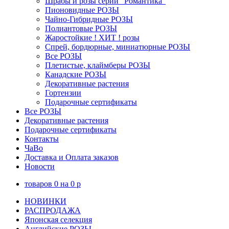
Шрабы и розы серии "Романтика"
Пионовидные РОЗЫ
Чайно-Гибридные РОЗЫ
Полиантовые РОЗЫ
Жаростойкие ! ХИТ ! розы
Спрей, бордюрные, миниатюрные РОЗЫ
Все РОЗЫ
Плетистые, клаймберы РОЗЫ
Канадские РОЗЫ
Декоративные растения
Гортензии
Подарочные сертификаты
Все РОЗЫ
Декоративные растения
Подарочные сертификаты
Контакты
ЧаВо
Доставка и Оплата заказов
Новости
товаров
0
на
0
p
НОВИНКИ
РАСПРОДАЖА
Японская селекция
Английские РОЗЫ