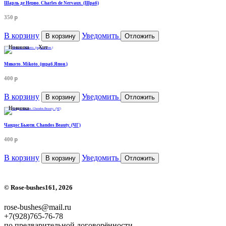
Шарль де Нерво. Charles de Nervaux. (Шраб)
p
350
В корзину
Уведомить
В корзину
Отложить
Новинка
Хит
Микото. Mikoto. (шраб.Япон.)
p
400
В корзину
Уведомить
В корзину
Отложить
Новинка
Чандос Бьюти. Chandos Beauty. (ЧГ)
p
400
В корзину
Уведомить
В корзину
Отложить
©
Rose-bushes161
, 2026
rose-bushes@mail.ru
+7(928)765-76-78
по предварительной договорённости