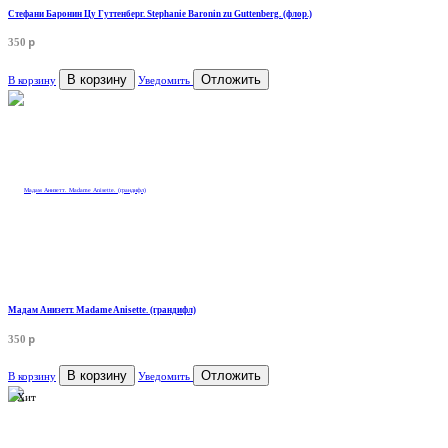
Стефани Баронин Цу Гуттенберг. Stephanie Baronin zu Guttenberg. (флор.)
p
350
В корзину
Отложить
В корзину
Уведомить
Мадам Анизетт. Madame Anisette. (грандифл)
p
350
В корзину
Отложить
В корзину
Уведомить
Хит