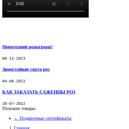
Все РОЗЫ
Плетистые, клаймберы РОЗЫ
Канадские РОЗЫ
Новогодний розыгрыш!
Декоративные растения
06-12-2023
Гортензии
Зимостойкие сорта роз
Подарочные сертификаты
04-08-2022
Все РОЗЫ
Декоративные растения
КАК ЗАКАЗАТЬ САЖЕНЦЫ РОЗ
Подарочные сертификаты
Контакты
ЧаВо
28-07-2022
Похожие товары
Доставка и Оплата заказов
Новости
←
Подарочные сертификаты
Главная