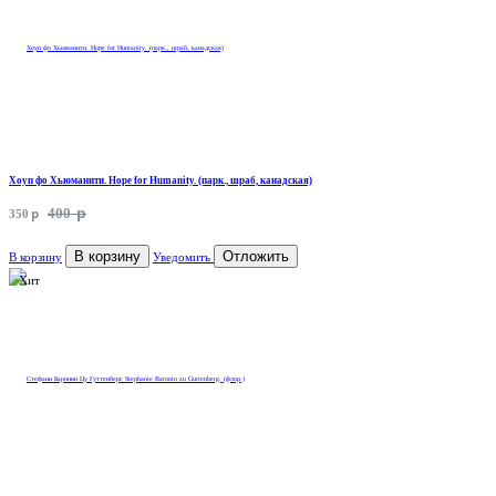
Хоуп фо Хьюманити. Hope for Humanity. (парк., шраб, канадская)
p
p
400
350
В корзину
Отложить
В корзину
Уведомить
Хит