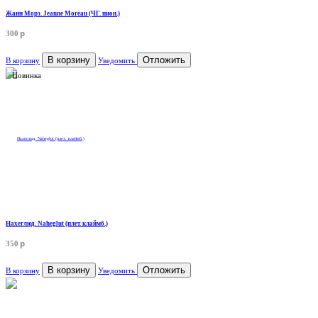
Жанн Морэ. Jeanne Moreau (ЧГ. пион.)
p
300
В корзину
Отложить
В корзину
Уведомить
Новинка
Нахеглюд. Naheglut (плет. клаймб.)
p
350
В корзину
Отложить
В корзину
Уведомить