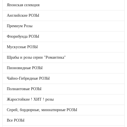
Японская селекция
Японская селекция
Английские РОЗЫ
Премиум Розы
Английские РОЗЫ
Флорибунда РОЗЫ
Мускусные РОЗЫ
Премиум Розы
Шрабы и розы серии "Романтика"
Пионовидные РОЗЫ
Флорибунда РОЗЫ
Чайно-Гибридные РОЗЫ
Полиантовые РОЗЫ
Мускусные РОЗЫ
Жаростойкие ! ХИТ ! розы
Спрей, бордюрные, миниатюрные РОЗЫ
Шрабы и розы серии "Романтика"
Все РОЗЫ
Плетистые, клаймберы РОЗЫ
Пионовидные РОЗЫ
Канадские РОЗЫ
Декоративные растения
Чайно-Гибридные РОЗЫ
Гортензии
Подарочные сертификаты
Бренды
Полиантовые РОЗЫ
Отложенные товары
Прайс-лист
Жаростойкие ! ХИТ ! розы
НОВИНКИ
Спрей, бордюрные, миниатюрные РОЗЫ
РАСПРОДАЖА
Все РОЗЫ