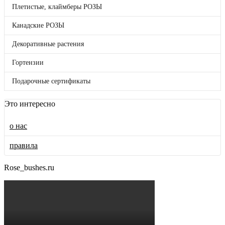
Плетистые, клаймберы РОЗЫ
Японская селекция
Канадские РОЗЫ
Английские РОЗЫ
Декоративные растения
Премиум Розы
Гортензии
Флорибунда РОЗЫ
Подарочные сертификаты
Мускусные РОЗЫ
Это интересно
Шрабы и розы серии "Романтика"
о нас
Пионовидные РОЗЫ
правила
Чайно-Гибридные РОЗЫ
Rose_bushes.ru
Полиантовые РОЗЫ
Жаростойкие ! ХИТ ! розы
Спрей, бордюрные, миниатюрные РОЗЫ