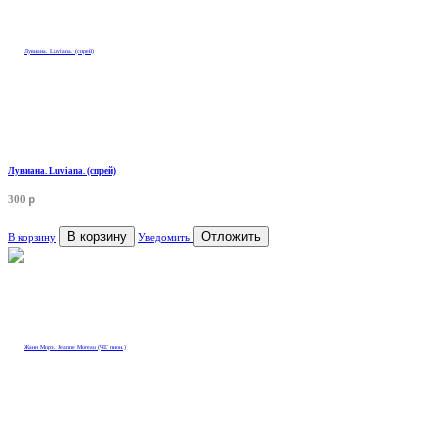
Лувиана. Luviana. (спрей)
p
300
В корзину
Отложить
В корзину
Уведомить