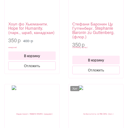
Хоуп фо Хьюманити.
Стефани Баронин Цу
Hope for Humanity.
Гуттенберг. Stephanie
(парк., шраб, канадская)
Baronin zu Guttenberg.
(флор.)
350
p
400
p
350
p
В корзину
В корзину
Отложить
Отложить
Хит