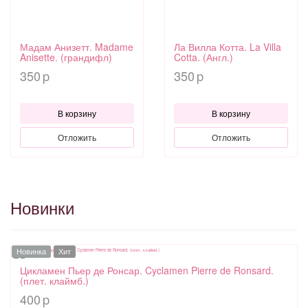
Мадам Анизетт. Madame
Ла Вилла Котта. La Villa
Anisette. (грандифл)
Cotta. (Англ.)
350
350
p
p
В корзину
В корзину
Отложить
Отложить
Новинки
Новинка
Хит
Цикламен Пьер де Ронсар. Cyclamen Pierre de Ronsard.
(плет. клаймб.)
400
p