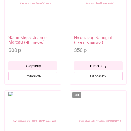
Жанн Морэ. Jeanne
Нахеглюд. Naheglut
Moreau (ЧГ. пион.)
(плет. клаймб.)
300
350
p
p
В корзину
В корзину
Отложить
Отложить
Хит