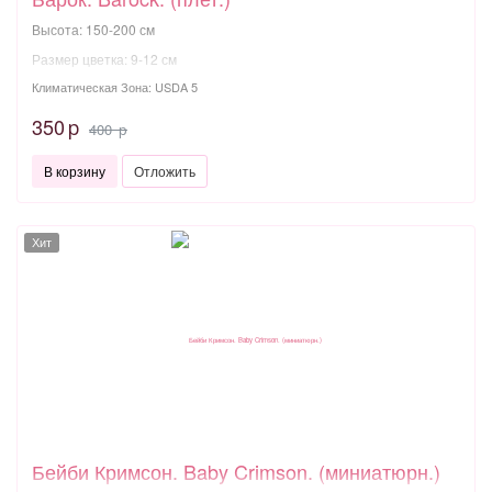
Высота: 150-200 см
Размер цветка: 9-12 см
Климатическая Зона: USDA 5
350
p
400
p
В корзину
Отложить
Хит
Бейби Кримсон. Baby Crimson. (миниатюрн.)