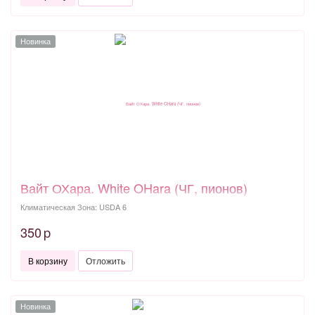
Новинка
Вайт ОХара. White OHara (ЧГ, пионов)
Климатическая Зона: USDA 6
350
p
В корзину
Отложить
Новинка