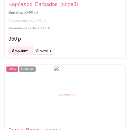
Барбадос. Barbados. (спрей)
Высота:
50-80 см
Размер цветка:
3-6 см
Климатическая Зона: USDA 6
350
p
В корзину
Отложить
-13%
Новинка
Барок. Barock. (плет.)