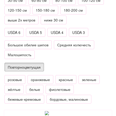
30-50 см
60-80 см
80-100 см
100-120 см
120-150 см
150-180 см
180-200 см
выше 2х метров
ниже 30 см
USDA 6
USDA 5
USDA 4
USDA 3
Большое обилие шипов
Средняя колючесть
Малошипость
Повторноцветущая
розовые
оранжевые
красные
зеленые
жёлтые
белые
фиолетовые
бежевые-кремовые
бордовые, малиновые