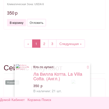
Климатическая Зона: USDA 6
350
p
В корзину
Отложить
Previous
Next
«
1
2
3
Следующая »
Сейчас покупают
Кто-то купил:
Ла Вилла Котта. La Villa
Cotta. (Англ.)
Новинка
350
p
В наличии: 21 шт.
Домой
Кабинет
Корзина
Поиск