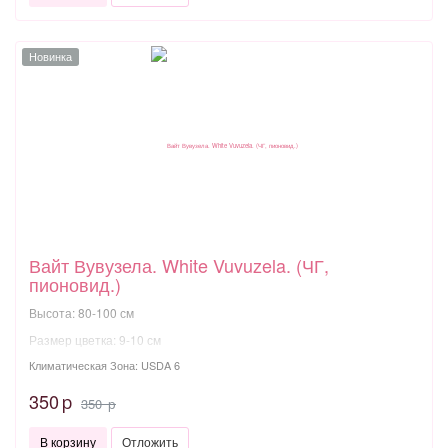
Новинка
Вайт Вувузела. White Vuvuzela. (ЧГ,
пионовид.)
Высота: 80-100 см
Размер цветка: 9-10 см
Климатическая Зона: USDA 6
350
p
350
p
В корзину
Отложить