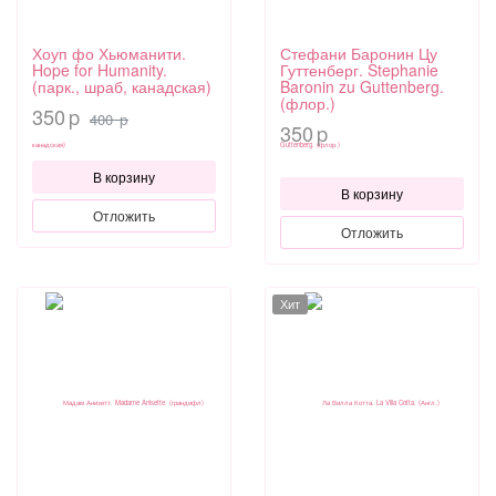
Хоуп фо Хьюманити.
Стефани Баронин Цу
Hope for Humanity.
Гуттенберг. Stephanie
(парк., шраб, канадская)
Baronin zu Guttenberg.
(флор.)
350
p
400
p
350
p
В корзину
В корзину
Отложить
Отложить
Хит