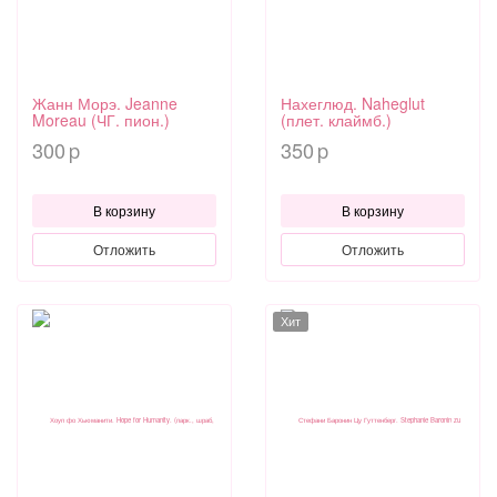
Жанн Морэ. Jeanne
Нахеглюд. Naheglut
Moreau (ЧГ. пион.)
(плет. клаймб.)
300
350
p
p
В корзину
В корзину
Отложить
Отложить
Хит