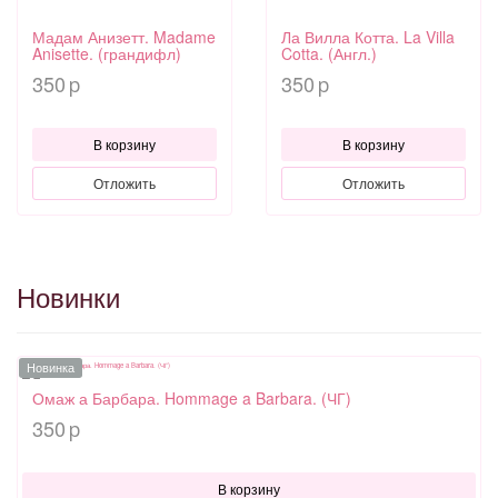
Мадам Анизетт. Madame
Ла Вилла Котта. La Villa
Anisette. (грандифл)
Cotta. (Англ.)
350
350
p
p
В корзину
В корзину
Отложить
Отложить
Новинки
Новинка
Омаж а Барбара. Hommage a Barbara. (ЧГ)
350
p
В корзину